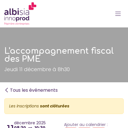
Se rendre au contenu
L'accompagnement fiscal
des PME
Jeudi 11 décembre à 8h30
Tous les événements
Les inscriptions
sont clôturées
décembre 2025
Ajouter au calendrier :
08:30
10:30