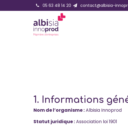
Se rendre au contenu
05 63 48 14 20
contact@albisia-innopr
Accueil
Accompagne
1. Informations gén
Nom de l’organisme :
Albisia Innoprod
Statut juridique :
Association loi 1901