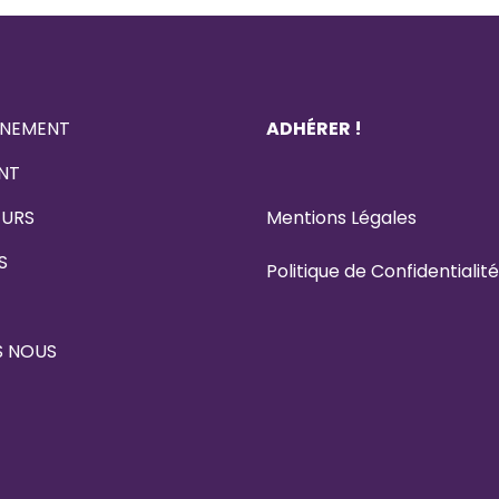
NEMENT
ADHÉRER !
NT
EURS
Menti
o
ns
L
éga
l
es
S
Politique de Confidentialité
S NOUS