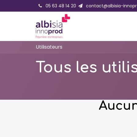
Se rendre au contenu
05 63 48 14 20
contact@albisia-innopr
Accueil
Accompagne
Utilisateurs
Tous les util
Aucun 