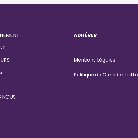
NEMENT
ADHÉRER !
NT
EURS
Menti
o
ns
L
éga
l
es
S
Politique de Confidentialité
S NOUS