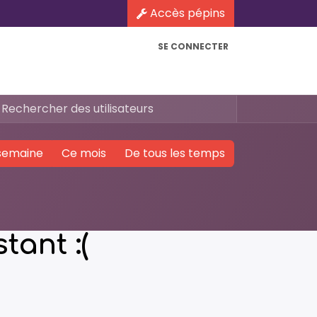
Accès pépins
SE CONNECTER
semaine
Ce mois
De tous les temps
tant :(