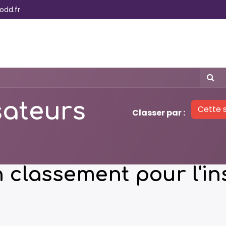
odd.fr
ment
Hébergement
Entrepreneurs
Partenaires
isateurs
Cette 
Classer par :
classement pour l'ins